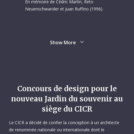
En mémoire de Cédric Martin, Reto
Neuenschwander et Juan Ruffino (1996).
Show More
Novye Atagi, Russie
Concours de design pour le
En mémoire de Fernanda Calado, Hans
nouveau Jardin du souvenir au
Elkerbout, Ingeborg Foss, Nancy Malloy,
siège du CICR
Gunnhild Myklebust et Sheryl Thayer
(1996).
Lire la suite
Le CICR a décidé de confier la conception à un architecte
de renommée nationale ou internationale dont le