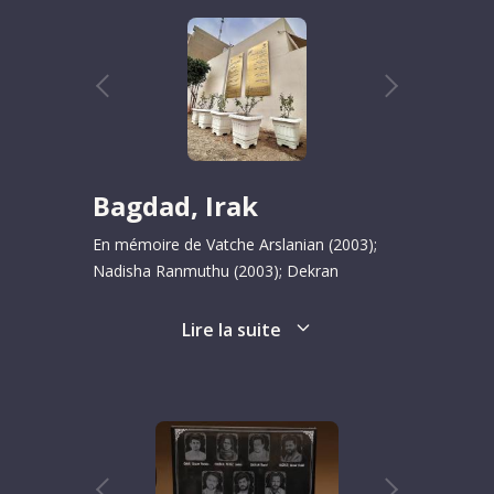
Bagdad, Irak
En mémoire de Vatche Arslanian (2003);
Nadisha Ranmuthu (2003); Dekran
Hagopian (2003); Zoheir Al-Sheikly (2003)
et Samir Al-Karady (2005).
Lire la suite