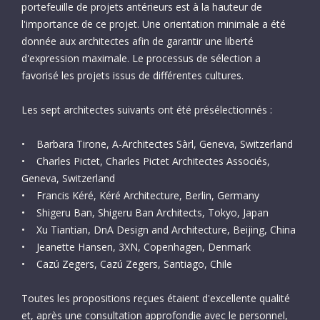
portefeuille de projets antérieurs est à la hauteur de
l'importance de ce projet. Une orientation minimale a été
donnée aux architectes afin de garantir une liberté
d'expression maximale. Le processus de sélection a
favorisé les projets issus de différentes cultures.
Les sept architectes suivants ont été présélectionnés :
Bunia, République
• Barbara Tirone, A-Architectes Sàrl, Geneva, Switzerland
démocratique du
• Charles Pictet, Charles Pictet Architectes Associés,
Geneva, Switzerland
Congo
• Francis Kéré, Kéré Architecture, Berlin, Germany
En mémoire de Aduwe Boboli, Julio
• Shigeru Ban, Shigeru Ban Architects, Tokyo, Japan
Delgado, Rita Fox-Stucki, Jean
• Xu Tiantian, DnA Design and Architecture, Beijing, China
Molokabonge, Véronique Saro et Unen
• Jeanette Hansen, 3XN, Copenhagen, Denmark
Ufoirworth (2001).
• Cazú Zegers, Cazú Zegers, Santiago, Chile
Lire la suite
Toutes les propositions reçues étaient d'excellente qualité
et, après une consultation approfondie avec le personnel,