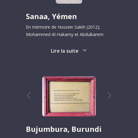
Sanaa, Yémen
En mémoire de Hussein Saleh (2012);
Mohammed Al-Hakamy et Abdulkarem
Ghazi (2015); Hanna Lahoud (2018);
Ahmed Wazir, Saidi Kayiranga et Hamid Al-
Lire la suite
Qadami (2020).
Bujumbura, Burundi