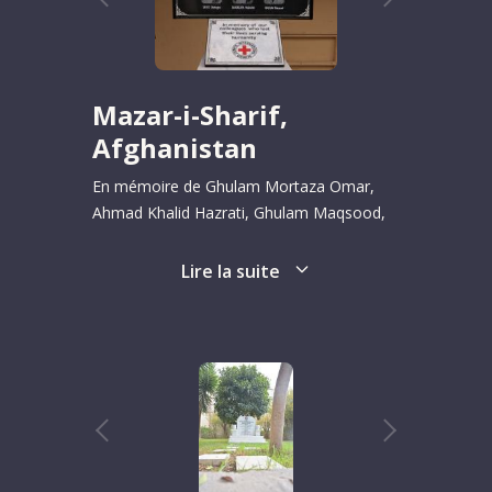
Mazar-i-Sharif,
Afghanistan
En mémoire de Ghulam Mortaza Omar,
Ahmad Khalid Hazrati, Ghulam Maqsood,
Ghulam Rasoul, Sayed Shah Agha,
Najibullah Sahebzada (2017) et Lorena
Lire la suite
Enebral Perez (2017).