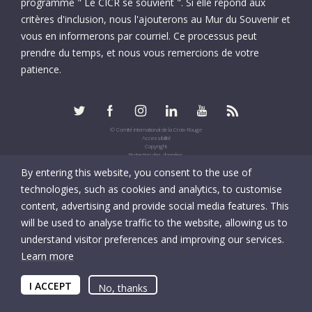
programme " Le CICR se souvient ". Si elle répond aux
critères d'inclusion, nous l'ajouterons au Mur du Souvenir et
vous en informerons par courriel. Ce processus peut
prendre du temps, et nous vous remercions de votre
patience.
© Comité international de la Croix-Rouge
Accessibilité
Copyright
Protection des données
Informations fiscales
By entering this website, you consent to the use of
UID: CHE-105.924.024
technologies, such as cookies and analytics, to customise
content, advertising and provide social media features. This
will be used to analyse traffic to the website, allowing us to
understand visitor preferences and improving our services.
Learn more
I ACCEPT
No, thanks