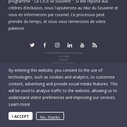
programme " Le CICR se souvient ". Si elle répond aux
critères d'inclusion, nous l'ajouterons au Mur du Souvenir et
vous en informerons par courriel. Ce processus peut
prendre du temps, et nous vous remercions de votre
patience.
© Comité international de la Croix-Rouge
Accessibilité
Copyright
Protection des données
Informations fiscales
By entering this website, you consent to the use of
UID: CHE-105.924.024
technologies, such as cookies and analytics, to customise
content, advertising and provide social media features. This
will be used to analyse traffic to the website, allowing us to
understand visitor preferences and improving our services.
Learn more
I ACCEPT
No, thanks