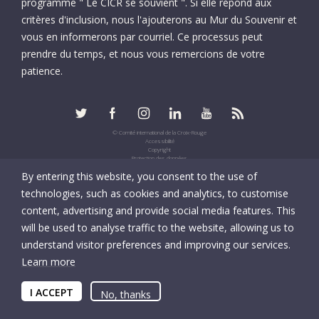
programme " Le CICR se souvient ". Si elle répond aux
critères d'inclusion, nous l'ajouterons au Mur du Souvenir et
vous en informerons par courriel. Ce processus peut
prendre du temps, et nous vous remercions de votre
patience.
© Comité international de la Croix-Rouge
Accessibilité
Copyright
Protection des données
Informations fiscales
By entering this website, you consent to the use of
UID: CHE-105.924.024
technologies, such as cookies and analytics, to customise
content, advertising and provide social media features. This
will be used to analyse traffic to the website, allowing us to
understand visitor preferences and improving our services.
Learn more
I ACCEPT
No, thanks